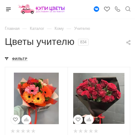
—
—
—
Главная
Каталог
Кому
Учителю
Цветы учителю
834
ФИЛЬТР