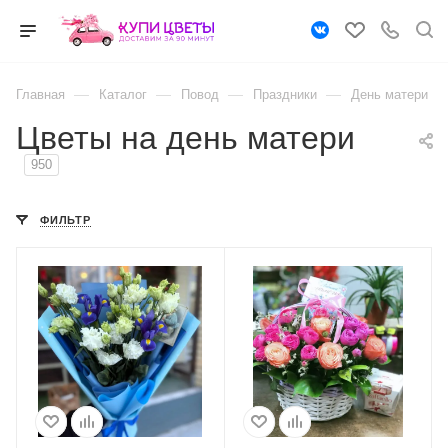
—
—
—
—
Главная
Каталог
Повод
Праздники
День матери
Цветы на день матери
950
ФИЛЬТР