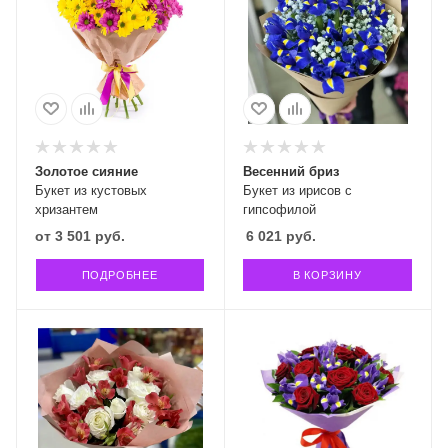
Золотое сияние
Весенний бриз
Букет из кустовых
Букет из ирисов с
хризантем
гипсофилой
от
3 501 руб.
6 021
руб.
ПОДРОБНЕЕ
В КОРЗИНУ