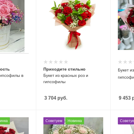
дость
Приходите стильно
Букет и
 гипсофилы в
Букет из красных роз и
гипсоф
гипсофилы
3 704
руб.
9 453
р
инка
Советуем
Новинка
Совету