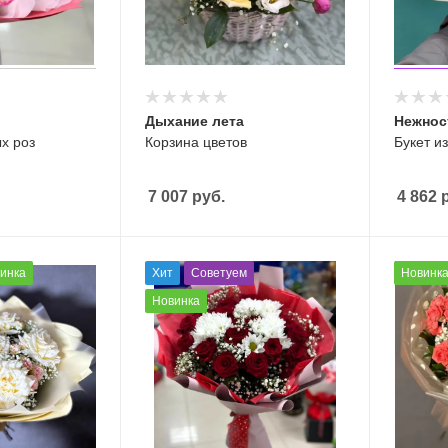
Дыхание лета
Нежнос
ых роз
Корзина цветов
Букет из
7 007
руб.
4 862
р
инка
Хит
Советуем
Новинк
Новинка