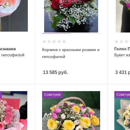
изнание
Голос 
Корзина с красными розами и
 с гипсофилой
Букет и
гипсофилой
13 585
руб.
3 431
р
Советуем
Совету