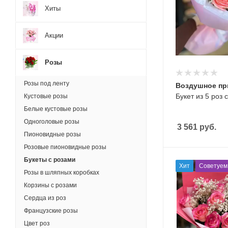
Хиты
Акции
Розы
Розы под ленту
Воздушное пр
Букет из 5 роз
Кустовые розы
Белые кустовые розы
Одноголовые розы
3 561
руб.
Пионовидные розы
Розовые пионовидные розы
Букеты с розами
Хит
Советуем
Розы в шляпных коробках
Корзины с розами
Сердца из роз
Французские розы
Цвет роз