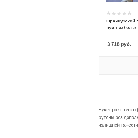
Французский 
Букет из белых
3 718
руб.
Букет роз с гипсо
бутоны роз допол
излишней тяжести