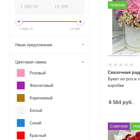
Новинка
2 988,70
13 585
Наши предложения
Цветовая гамма
Сказочная ра
Розовый
Букет из роз и
коробке
Фиолетовый
Коричневый
6 564
руб.
Белый
Синий
Советуем
Нов
Красный