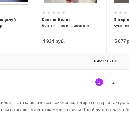
поцелуй
Красно-Белое
Янтарн
 роз
Букет из роз и хризантем
Букет и
4 934
руб.
5 077
р
ПОКАЗАТЬ ЕЩЕ
1
2
филой — это классическое сочетание, которое не теряет актуал
нены воздушными веточками гипсофилы. Такой дуэт создает объ
.