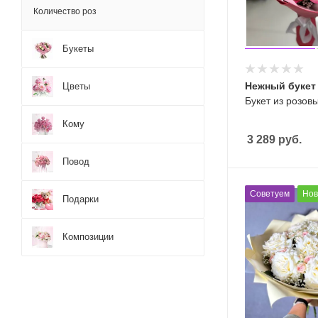
Количество роз
Букеты
Нежный букет
Цветы
Букет из розов
Кому
3 289
руб.
Повод
Советуем
Нов
Подарки
Композиции