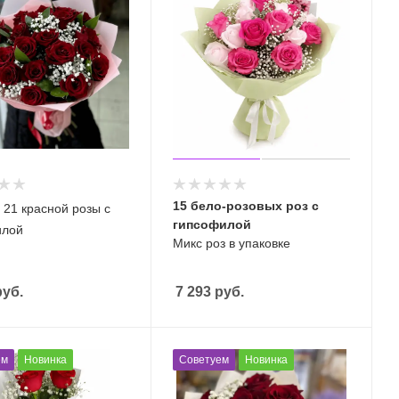
15 бело-розовых роз с
з 21 красной розы с
гипсофилой
илой
Микс роз в упаковке
уб.
7 293
руб.
ем
Новинка
Советуем
Новинка