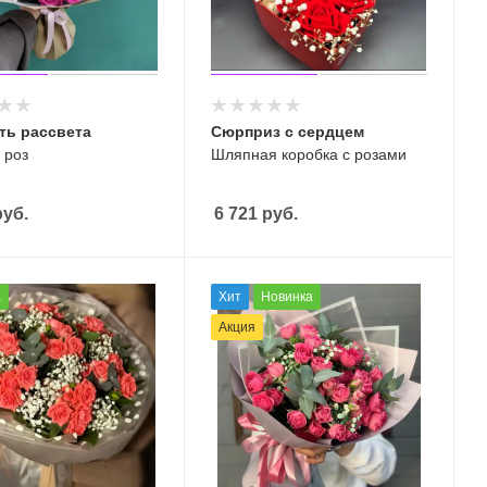
ть рассвета
Сюрприз с сердцем
 роз
Шляпная коробка с розами
уб.
6 721
руб.
а
Хит
Новинка
Акция