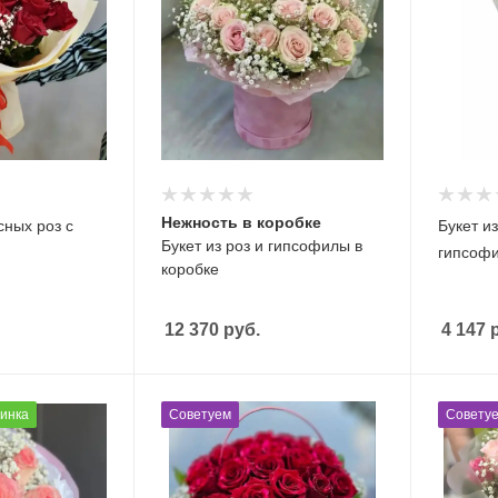
Нежность в коробке
сных роз с
Букет из
Букет из роз и гипсофилы в
гипсоф
коробке
12 370
руб.
4 147
р
инка
Советуем
Совету