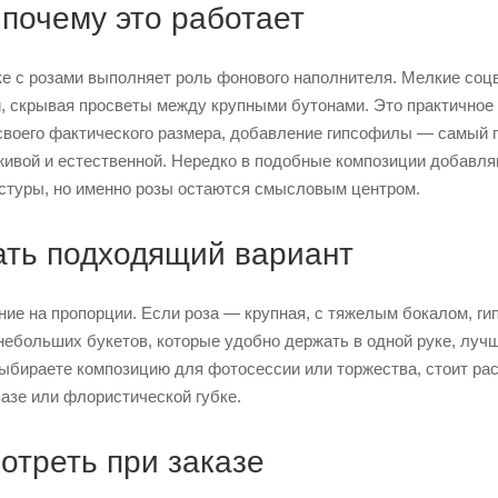
 почему это работает
ке с розами выполняет роль фонового наполнителя. Мелкие соц
, скрывая просветы между крупными бутонами. Это практичное р
своего фактического размера, добавление гипсофилы — самый пр
живой и естественной. Нередко в подобные композиции добавля
кстуры, но именно розы остаются смысловым центром.
ать подходящий вариант
ие на пропорции. Если роза — крупная, с тяжелым бокалом, ги
 небольших букетов, которые удобно держать в одной руке, лу
выбираете композицию для фотосессии или торжества, стоит р
азе или флористической губке.
отреть при заказе