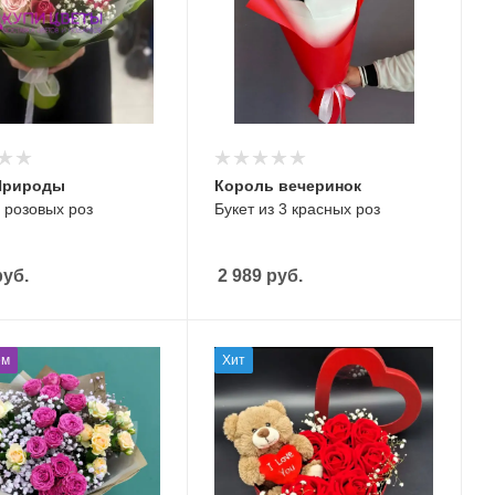
Природы
Король вечеринок
з розовых роз
Букет из 3 красных роз
уб.
2 989
руб.
ем
Хит