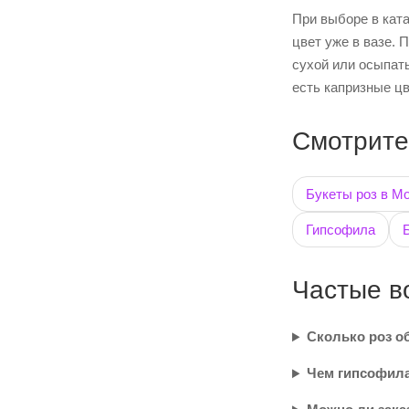
При выборе в кат
цвет уже в вазе. 
сухой или осыпать
есть капризные цв
Смотрите
Букеты роз в М
Гипсофила
Частые в
Сколько роз о
Чем гипсофила