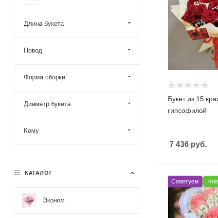
желтый
Длина букета
Повод
Форма сборки
Букет из 15 кра
Диаметр букета
гипсофилой
Кому
7 436
руб.
КАТАЛОГ
Советуем
Нов
Эконом