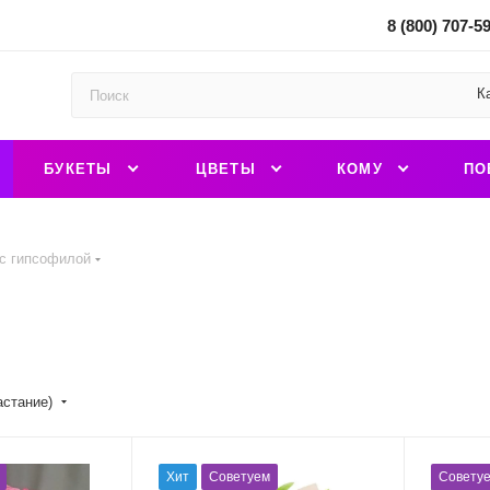
8 (800) 707-5
К
БУКЕТЫ
ЦВЕТЫ
КОМУ
ПО
с гипсофилой
астание)
Хит
Советуем
Совету