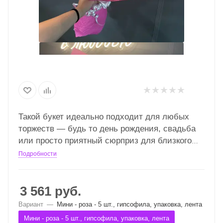
Такой букет идеально подходит для любых
торжеств — будь то день рождения, свадьба
или просто приятный сюрприз для близкого
человека
Подробности
3 561
руб.
Вариант
—
Мини - роза - 5 шт., гипсофила, упаковка, лента
Мини - роза - 5 шт., гипсофила, упаковка, лента