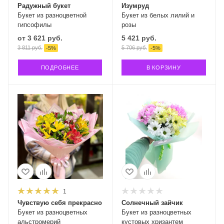
Радужный букет
Изумруд
Букет из разноцветной
Букет из белых лилий и
гипсофилы
розы
от
3 621 руб.
5 421
руб.
3 811 руб.
5 706
руб.
-
5
%
-
5
%
ПОДРОБНЕЕ
В КОРЗИНУ
1
Чувствую себя прекрасно
Солнечный зайчик
Букет из разноцветных
Букет из разноцветных
альстромерий
кустовых хризантем