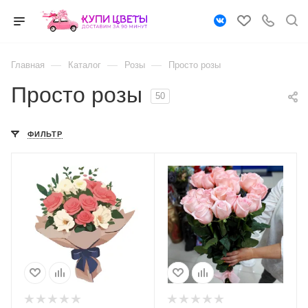
—
—
—
Главная
Каталог
Розы
Просто розы
Просто розы
50
ФИЛЬТР