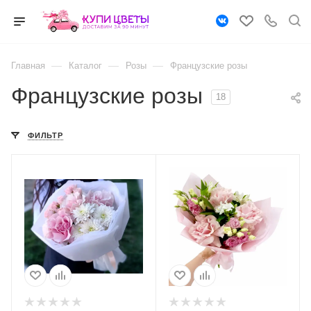
—
—
—
Главная
Каталог
Розы
Французские розы
Французские розы
18
ФИЛЬТР