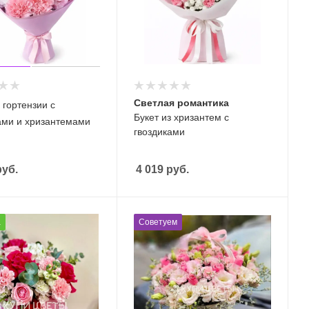
Светлая романтика
 гортензии с
Букет из хризантем с
ами и хризантемами
гвоздиками
уб.
4 019
руб.
а
Советуем