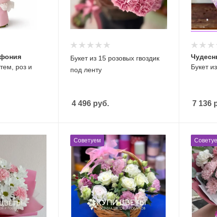
мфония
Чудесн
Букет из 15 розовых гвоздик
тем, роз и
Букет из
под ленту
4 496
руб.
7 136
р
Советуем
Совету