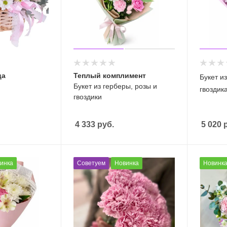
ца
Теплый комплимент
Букет из
Букет из герберы, розы и
гвоздик
гвоздики
4 333
руб.
5 020
р
инка
Советуем
Новинка
Новинк