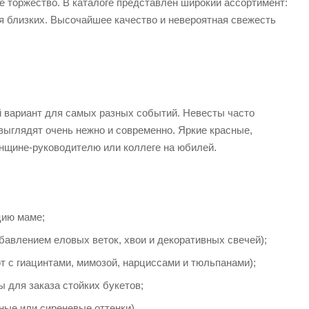
е торжество. В каталоге представлен широкий ассортимент:
я близких. Высочайшее качество и невероятная свежесть
й вариант для самых разных событий. Невесты часто
ыглядят очень нежно и современно. Яркие красные,
нщине-руководителю или коллеге на юбилей.
цию маме;
авлением еловых веток, хвои и декоративных свечей);
т с гиацинтами, мимозой, нарциссами и тюльпанами);
 для заказа стойких букетов;
ные или сиреневые оттенки).