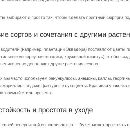
еты выбирают и просто так, чтобы сделать приятный сюрприз п
ие сортов и сочетания с другими расте
водители (например, плантации Эквадора) поставляют цветы п
 стильные вывернутые гвоздики, кружевной диантус), чтобы со
 великолепно дополняют другие растения сезона.
ах мы часто используем ранункулюсы, анемоны, каллы, георгины
 амариллисы и даже фактурные сухоцветы. Красивая упаковка в
овторимый стиль презента.
стойкость и простота в уходе
я своей невероятной выносливостью — букет может простоять в