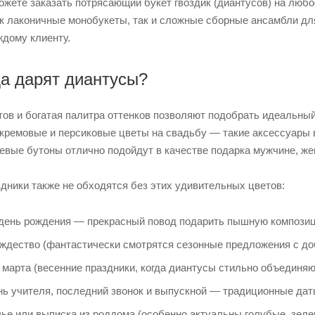
жете заказать потрясающий букет гвоздик (диантусов) на любо
ак лаконичные монобукеты, так и сложные сборные ансамбли дл
ждому клиенту.
да дарят диантусы?
тов и богатая палитра оттенков позволяют подобрать идеальны
кремовые и персиковые цветы на свадьбу — такие аксессуары в
евые бутоны отлично подойдут в качестве подарка мужчине, же
дники также не обходятся без этих удивительных цветов:
 день рождения — прекрасный повод подарить пышную компози
ождество (фантастически смотрятся сезонные предложения с доб
 марта (весенние праздники, когда диантусы стильно объединяю
нь учителя, последний звонок и выпускной — традиционные даты
ье или выписка из роддома (особенно актуальны голубые, зеле