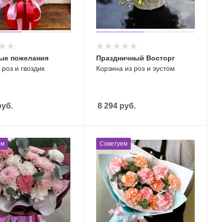
ые пожелания
Праздничный Восторг
 роз и гвоздик
Корзина из роз и эустом
уб.
8 294
руб.
ем
Советуем