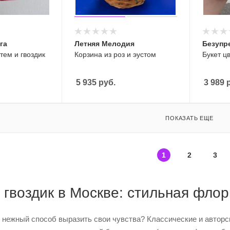
га
Летняя Мелодия
Безупр
тем и гвоздик
Корзина из роз и эустом
Букет ц
5 935
руб.
3 989
р
ПОКАЗАТЬ ЕЩЕ
1
2
3
 гвоздик в Москве: стильная фло
 нежный способ выразить свои чувства? Классические и автор