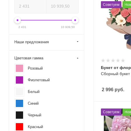
Советуем
Нов
2 431
10 939,50
Наши предложения
Цветовая гамма
Букет от фло
Розовый
Сборный букет
Фиолетовый
2 996
руб.
Белый
Синий
Советуем
Нов
Черный
Красный