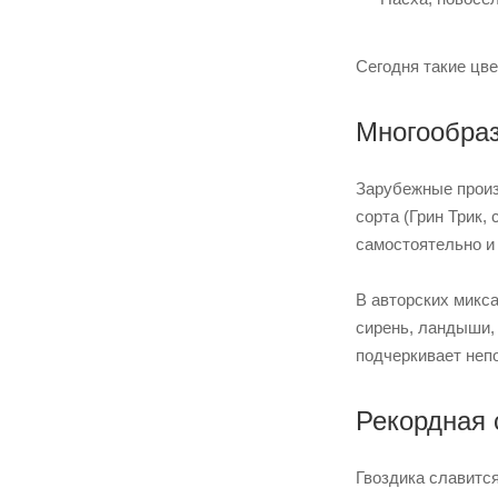
Сегодня такие цв
Многообраз
Зарубежные произ
сорта (Грин Трик,
самостоятельно и
В авторских микс
сирень, ландыши,
подчеркивает неп
Рекордная 
Гвоздика славитс