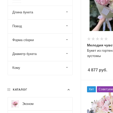
желтый
Длина букета
Повод
Форма сборки
Мелодия чувс
Букет из гортен
Диаметр букета
эустомы
Кому
4 877
руб.
Хит
Советуем
КАТАЛОГ
Эконом