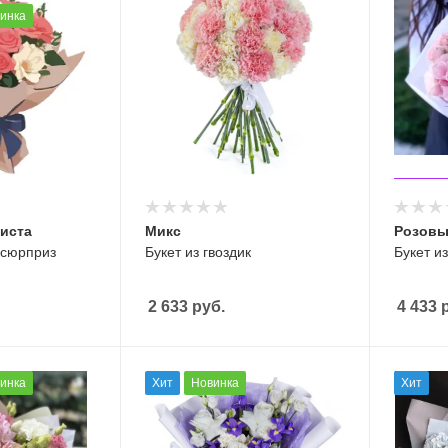
инка
риста
Микс
Розовы
 сюрприз
Букет из гвоздик
Букет и
2 633
руб.
4 433
р
инка
Хит
Новинка
Хит