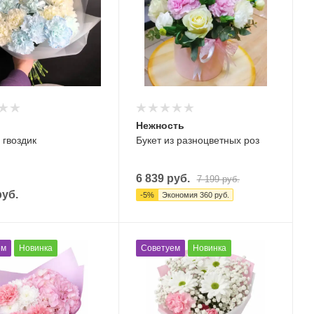
Нежность
 гвоздик
Букет из разноцветных роз
6 839
руб.
7 199
руб.
уб.
-
5
%
Экономия
360
руб.
ем
Новинка
Советуем
Новинка