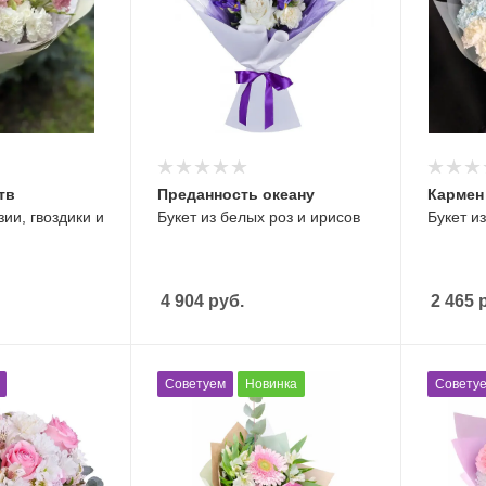
тв
Преданность океану
Кармен
зии, гвоздики и
Букет из белых роз и ирисов
Букет из
4 904
руб.
2 465
р
Советуем
Новинка
Совету