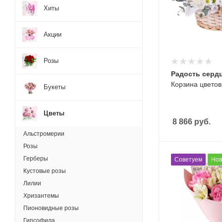
Хиты
Акции
Розы
Радость серд
Корзина цветов
Букеты
Цветы
8 866
руб.
Альстромерии
Розы
Герберы
Советуем
Нов
Кустовые розы
Лилии
Хризантемы
Пионовидные розы
Гипсофила