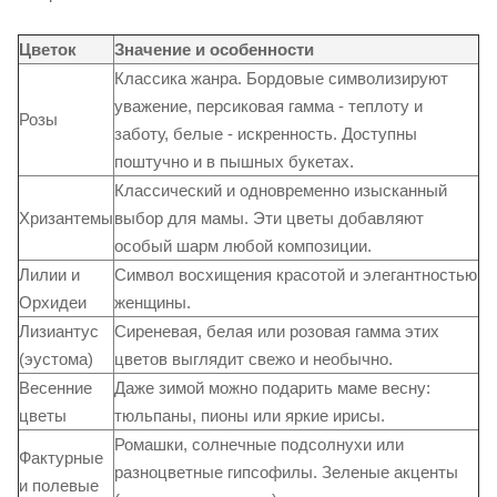
Цветок
Значение и особенности
Классика жанра. Бордовые символизируют
уважение, персиковая гамма - теплоту и
Розы
заботу, белые - искренность. Доступны
поштучно и в пышных букетах.
Классический и одновременно изысканный
Хризантемы
выбор для мамы. Эти цветы добавляют
особый шарм любой композиции.
Лилии и
Символ восхищения красотой и элегантностью
Орхидеи
женщины.
Лизиантус
Сиреневая, белая или розовая гамма этих
(эустома)
цветов выглядит свежо и необычно.
Весенние
Даже зимой можно подарить маме весну:
цветы
тюльпаны, пионы или яркие ирисы.
Ромашки, солнечные подсолнухи или
Фактурные
разноцветные гипсофилы. Зеленые акценты
и полевые