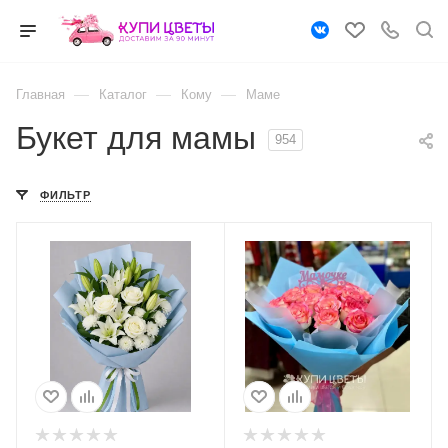
—
—
—
Главная
Каталог
Кому
Маме
Букет для мамы
954
ФИЛЬТР