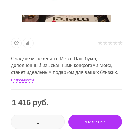
Сладкие мгновения с Merci.
Наш букет,
дополненный изысканными конфетами Merci,
станет идеальным подарком для ваших близких.
Эти великолепные шоколадные конфеты
Подробности
порадуют не только гурманов, но и всех, кто
ценит моменты наслаждения.
1 416
руб.
В КОРЗИНУ