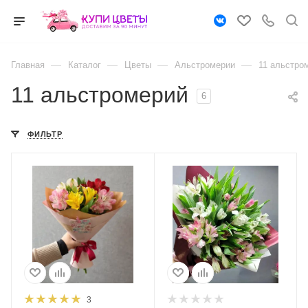
—
—
—
—
Главная
Каталог
Цветы
Альстромерии
11 альстро
11 альстромерий
6
ФИЛЬТР
3