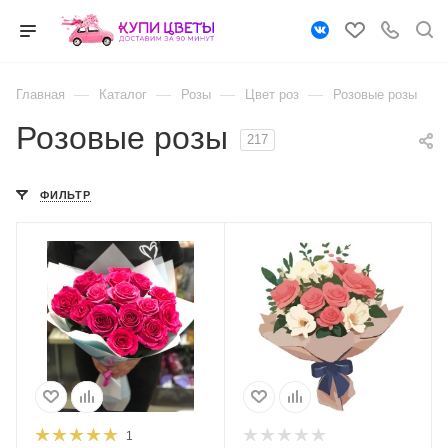
—
—
—
—
Главная
Каталог
Розы
Цвет роз
Розовые розы
Розовые розы
217
ФИЛЬТР
1