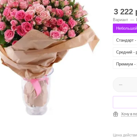
3 222
Вариант
—
Небольшой 
Стандарт - 
Средний - р
Премиум - 
Хочу в п
Цена действи