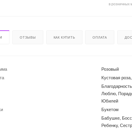
в розничных 
И
ОТЗЫВЫ
КАК КУПИТЬ
ОПЛАТА
ДОС
амма
Розовый
та
Кустовая роза,
Благодарность
Люблю, Порадо
Юбилей
ки
Букетом
Бабушке, Босс
Ребенку, Сест