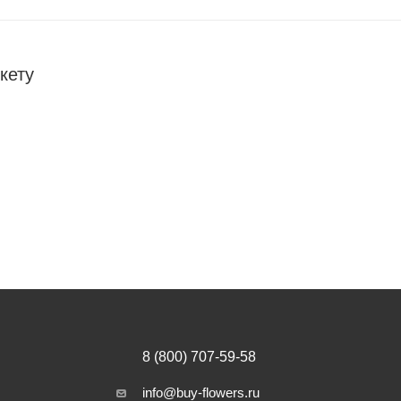
кету
8 (800) 707-59-58
info@buy-flowers.ru