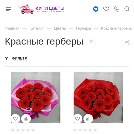
—
—
—
—
Главная
Каталог
Цветы
Герберы
Красные герберы
Красные герберы
12
ФИЛЬТР