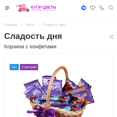
—
—
Главная
Хиты
Сладость дня
Сладость дня
Корзина с конфетами
Хит
Советуем