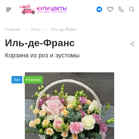
—
—
Главная
Хиты
Иль-де-Франс
Иль-де-Франс
Корзина из роз и эустомы
Хит
Новинка