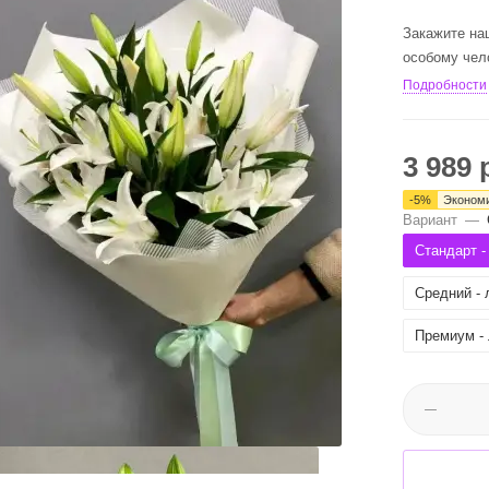
Закажите на
особому чел
Подробности
3 989
р
-
5
%
Эконом
Вариант
—
Стандарт - 
Средний - 
Премиум - 