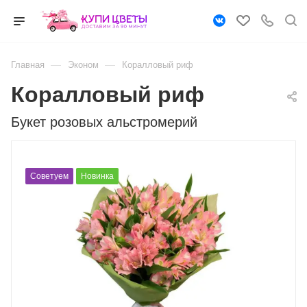
—
—
Главная
Эконом
Коралловый риф
Коралловый риф
Букет розовых альстромерий
Советуем
Новинка