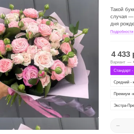
Такой бук
случая — 
дня рожд
Подробности
4 433
Вариант
—
Стандарт - 
Средний - к
Премиум -к
Экстра-Пре