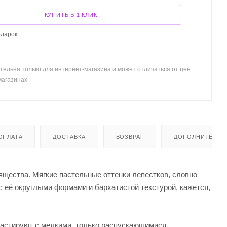
КУПИТЬ В 1 КЛИК
одарок
тельна только для интернет-магазина и может отличаться от цен
магазинах
ОПЛАТА
ДОСТАВКА
ВОЗВРАТ
ДОПОЛНИТЕЛЬН
ящества. Мягкие пастельные оттенки лепестков, словно
 её округлыми формами и бархатистой текстурой, кажется,
растируют с мелкими, только распускающимися