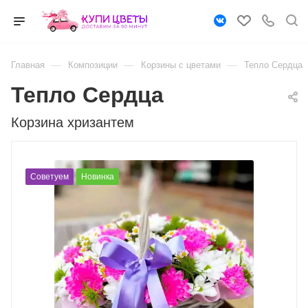
—
—
—
Главная
Композиции
Корзины с цветами
Тепло Сердца
Тепло Сердца
Корзина хризантем
Советуем
Новинка