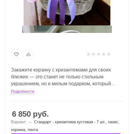
Закажите корзину с хризантемами для своих
близких — это станет не только стильным
украшением, но и милым подарком, который
покажет ваше внимание и заботу. Белые цветы
Подробности
олицетворяют чистоту и невинность, а розовые
символизируют нежность и романтику. Эта
гармония создаст атмосферу праздника и
6 850
руб.
радости.
Вариант
—
Стандарт - хризантема кустовая - 7 шт., оазис,
корзина, лента