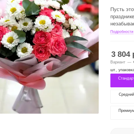
Пусть это
праздник
незабыва
Подробности
3 804
Вариант
—
шт., упаковк
Стандарт
Средний 
Премиум 