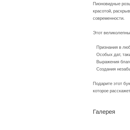
Пионовидные розы
красотой, раскры
современности.
Этот великолепны
Признания в любв
Особых дат, таки
Выражения благо
Создания незабы
Подарите этот бук
которое расскаже
Галерея