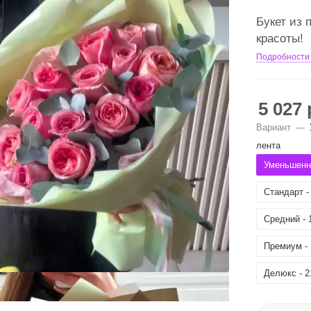
Букет из 
красоты!
Подробности
5 027
Вариант
—
лента
Уменьшенны
Стандарт -
Средний - 
Премиум - 
Делюкс - 2