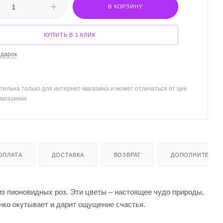
В КОРЗИНУ
КУПИТЬ В 1 КЛИК
одарок
тельна только для интернет-магазина и может отличаться от цен
магазинах
ОПЛАТА
ДОСТАВКА
ВОЗВРАТ
ДОПОЛНИТЕЛЬН
из пионовидных роз. Эти цветы – настоящее чудо природы,
нко окутывает и дарит ощущение счастья.