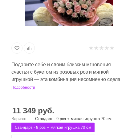
Подарите себе и своим близким мгновения
счастья с букетом из розовых роз
и мягкой
игрушкой — эта комбинация несомненно сделает
любой день особенным!
Подробности
11 349
руб.
Вариант
—
Стандарт - 9 роз + мягкая игрушка 70 см
Стандарт - 9 роз + мягкая игрушка 70 см