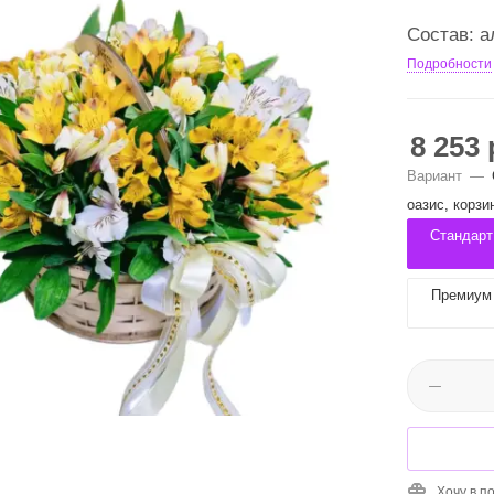
Состав: а
Подробности
8 253
Вариант
—
оазис, корзи
Стандарт 
Премиум 
Хочу в п