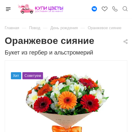
—
—
—
Главная
Повод
День рождения
Оранжевое сияние
Оранжевое сияние
Букет из гербер и альстромерий
Хит
Советуем