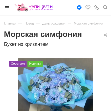
—
—
—
Главная
Повод
День рождения
Морская симфония
Морская симфония
Букет из хризантем
Советуем
Новинка