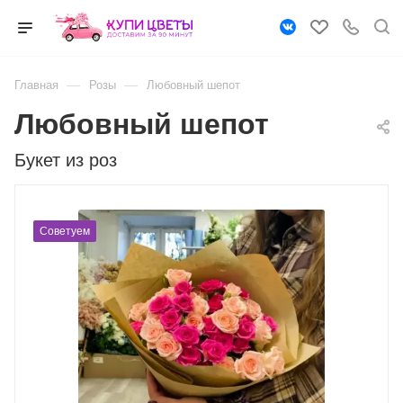
—
—
Главная
Розы
Любовный шепот
Любовный шепот
Букет из роз
Советуем