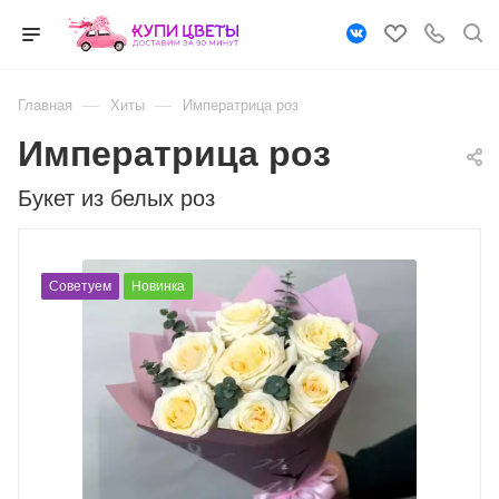
—
—
Главная
Хиты
Императрица роз
Императрица роз
Букет из белых роз
Советуем
Новинка