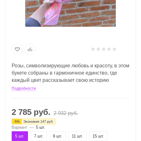
Розы, символизирующие любовь и красоту, в этом
букете собраны в гармоничное единство, где
каждый цвет рассказывает свою историю
Подробности
2 785
руб.
2 932
руб.
-
5
%
Экономия
147
руб.
Вариант
—
5 шт.
5 шт.
7 шт.
9 шт.
11 шт.
15 шт.