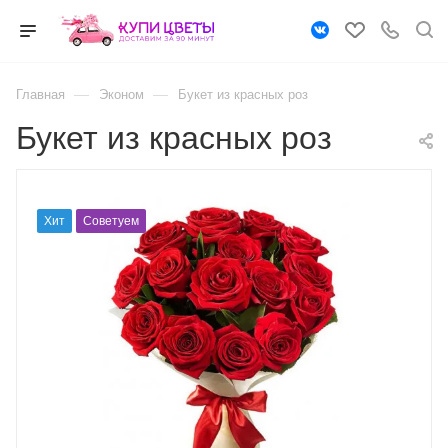
—
—
Главная
Эконом
Букет из красных роз
Букет из красных роз
Хит
Советуем