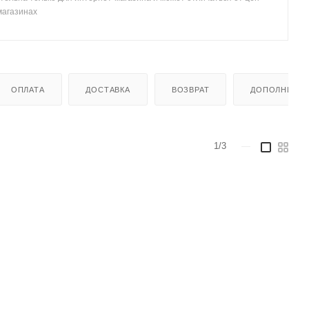
магазинах
ОПЛАТА
ДОСТАВКА
ВОЗВРАТ
ДОПОЛНИТЕЛ
1/3
—