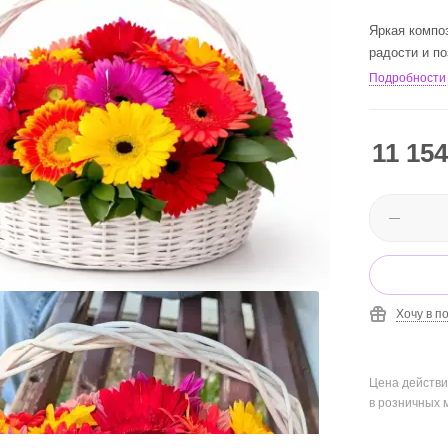
Яркая композ
радости и п
Подробности
11 154
Хочу в п
Цена действи
в розничных 