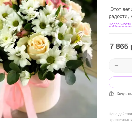
Этот вел
радости, 
Подробности
7 865
Хочу в п
Цена действи
в розничных 