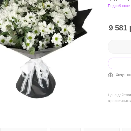
Подробности
9 581
Хочу в п
Цена действи
в розничных 