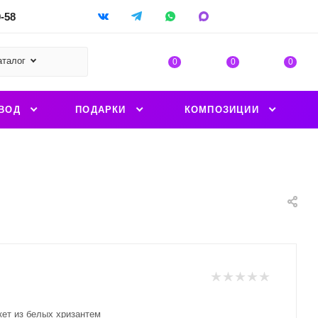
9-58
аталог
0
0
0
ВОД
ПОДАРКИ
КОМПОЗИЦИИ
кет из белых хризантем