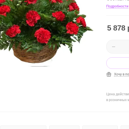
Подробности
5 878
Хочу в п
Цена действи
в розничных 