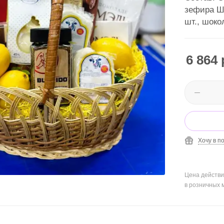
зефира Ш
шт., шоко
лимоны,о
6 864
Хочу в п
Цена действи
в розничных 