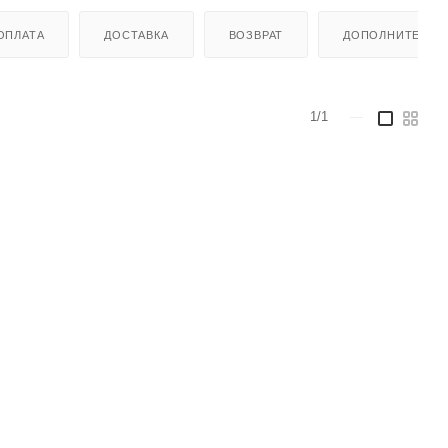
ОПЛАТА
ДОСТАВКА
ВОЗВРАТ
ДОПОЛНИТЕЛЬН
1/1
—