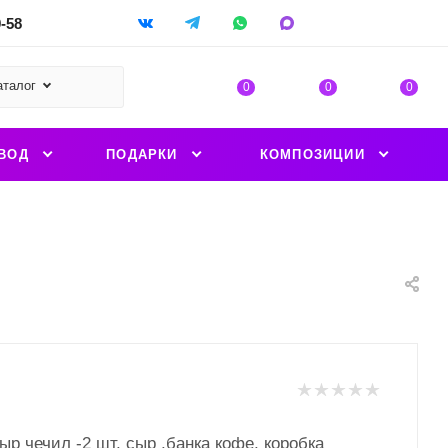
9-58
аталог
0
0
0
ВОД
ПОДАРКИ
КОМПОЗИЦИИ
ыр чечил -2 шт, сыр ,банка кофе, коробка