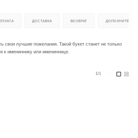
ОПЛАТА
ДОСТАВКА
ВОЗВРАТ
ДОПОЛНИТЕЛЬН
ь свои лучшие пожелания. Такой букет станет не только
я к имениннику или имениннице.
1/1
—