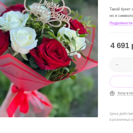
Такой букет 
но и символ
Подробности
4 691
Хочу в п
Цена действи
в розничных 