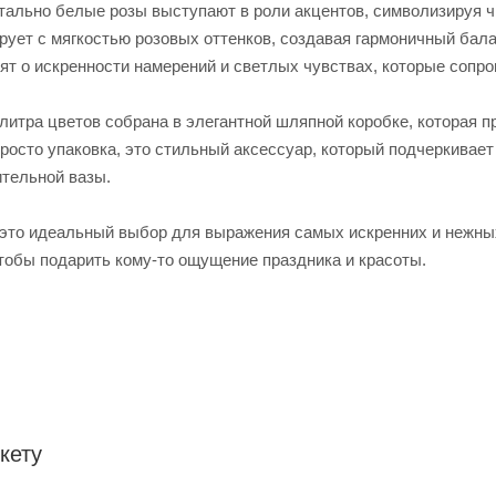
ально белые розы выступают в роли акцентов, символизируя чис
ирует с мягкостью розовых оттенков, создавая гармоничный бал
ят о искренности намерений и светлых чувствах, которые сопро
алитра цветов собрана в элегантной шляпной коробке, которая 
просто упаковка, это стильный аксессуар, который подчеркивае
ительной вазы.
 это идеальный выбор для выражения самых искренних и нежны
чтобы подарить кому-то ощущение праздника и красоты.
кету