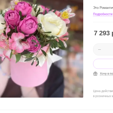
Это Романти
Подробности
7 293
Хочу в п
Цена действи
в розничных 