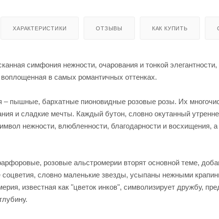
ХАРАКТЕРИСТИКИ
ОТЗЫВЫ
КАК КУПИТЬ
сканная симфония нежности, очарования и тонкой элегантности
, воплощенная в самых романтичных оттенках.
я – пышные, бархатные пионовидные розовые розы. Их многочис
ния и сладкие мечты. Каждый бутон, словно окутанный утренней
 символ нежности, влюбленности, благодарности и восхищения, 
арфоровые, розовые альстромерии вторят основной теме, добав
 соцветия, словно маленькие звезды, усыпаны нежными крапин
ерия, известная как "цветок инков", символизирует дружбу, пр
глубину.