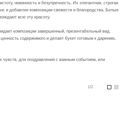
тоту, невинность и безупречность. Их элегантная, строгая
анс и добавляя композиции свежести и благородства. Белые
вождают всю эту красоту.
придает композиции завершенный, презентабельный вид.
т ценность содержимого и делает букет готовым к дарению,
х чувств, для поздравления с важным событием, или
1/2
—