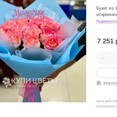
Букет из 
искренних
Подробности
7 251
Хочу в п
Цена действи
в розничных 