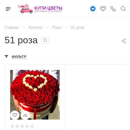
—
—
—
Главная
Каталог
Розы
51 роза
51 роза
21
ФИЛЬТР