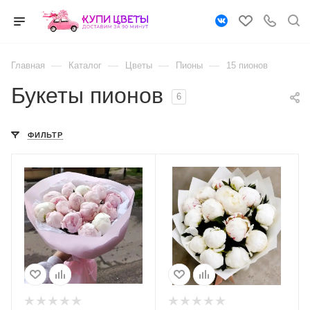
—
—
—
—
Главная
Каталог
Цветы
Пионы
15 пионов
Букеты пионов
6
ФИЛЬТР