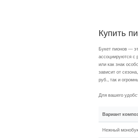
Купить п
Букет пионов — э
ассоциируются с 
или как знак особ
зависит от сезона
руб., так и огром
Для вашего удобс
Вариант композ
Нежный монобуке