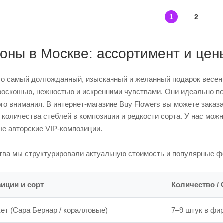
1
2
ионы в Москве: ассортимент и цен
то самый долгожданный, изысканный и желанный подарок весен
роскошью, нежностью и искренними чувствами. Они идеально по
ого внимания. В интернет-магазине Buy Flowers вы можете зака
, количества стеблей в композиции и редкости сорта. У нас мож
ные авторские VIP-композиции.
тва мы структурировали актуальную стоимость и популярные ф
иции и сорт
Количество /
т (Сара Бернар / коралловые)
7–9 штук в фи