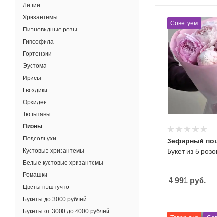
Лилии
Хризантемы
Советуем
Пионовидные розы
Гипсофила
Гортензии
Эустома
Ирисы
Гвоздики
Орхидеи
Тюльпаны
Пионы
Подсолнухи
Зефирный по
Кустовые хризантемы
Букет из 5 роз
Белые кустовые хризантемы
Ромашки
4 991
руб.
Цветы поштучно
Букеты до 3000 рублей
Букеты от 3000 до 4000 рублей