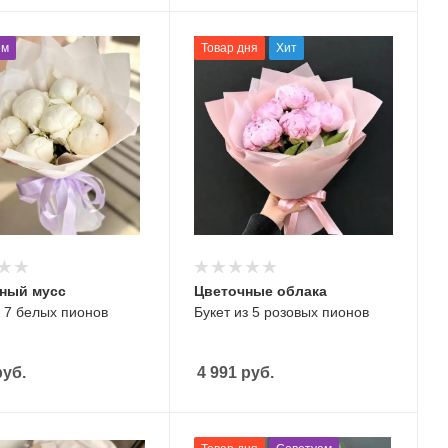
ем
Товар дня
Хит
ный мусс
Цветочные облака
з 7 белых пионов
Букет из 5 розовых пионов
уб.
4 991
руб.