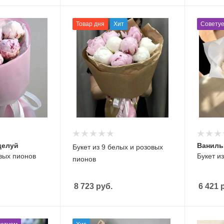
Товар дня
Хит
Совету
целуй
Ваниль
Букет из 9 белых и розовых
овых пионов
Букет и
пионов
8 723
руб.
6 421
р