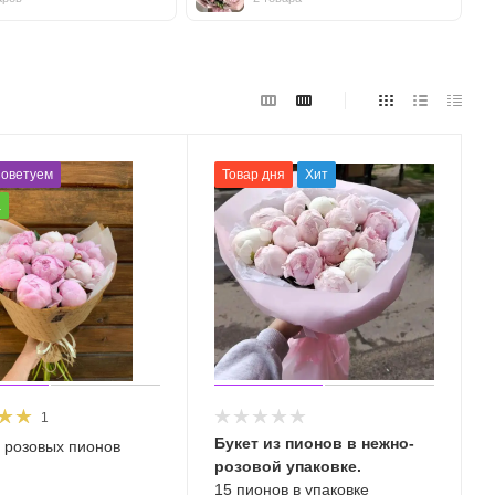
оветуем
Товар дня
Хит
а
1
Букет из пионов в нежно-
з розовых пионов
розовой упаковке.
15 пионов в упаковке