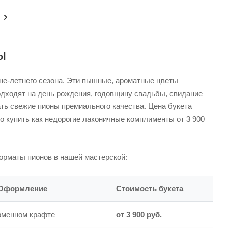
ы
не-летнего сезона. Эти пышные, ароматные цветы
дходят на день рождения, годовщину свадьбы, свидание
зать свежие пионы премиального качества. Цена букета
но купить как недорогие лаконичные комплименты от 3 900
орматы пионов в нашей мастерской:
 Оформление
Стоимость букета
рменном крафте
от 3 900 руб.