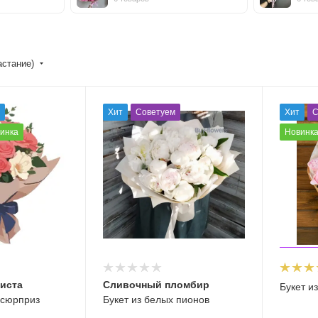
астание)
Хит
Советуем
Хит
С
инка
Новинк
риста
Сливочный пломбир
Букет и
 сюрприз
Букет из белых пионов