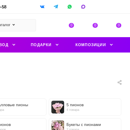
9-58
аталог
0
0
0
ВОД
ПОДАРКИ
КОМПОЗИЦИИ
алловые пионы
5 пионов
ара
4 товара
ионов
Букеты с пионами
аров
2 товара