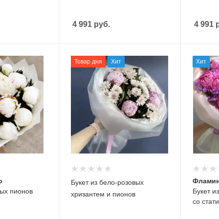
4 991
руб.
4 991
р
Товар дня
Хит
Хит
о
Фламин
Букет из бело-розовых
лых пионов
Букет и
хризантем и пионов
со стат