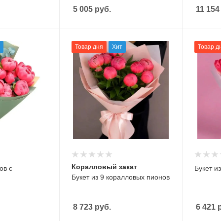
5 005
руб.
11 154
Товар дня
Хит
Товар д
Коралловый закат
ов с
Букет и
Букет из 9 коралловых пионов
8 723
руб.
6 421
р