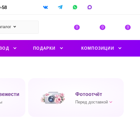
9-58
аталог
0
0
0
ВОД
ПОДАРКИ
КОМПОЗИЦИИ
вежести
Фотоотчёт
ы
Перед доставкой