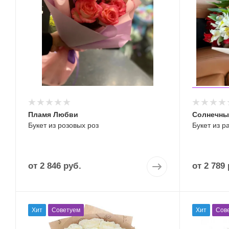
Пламя Любви
Солнечны
Букет из розовых роз
Букет из 
от
2 846 руб.
от
2 789 
Хит
Советуем
Хит
Сов