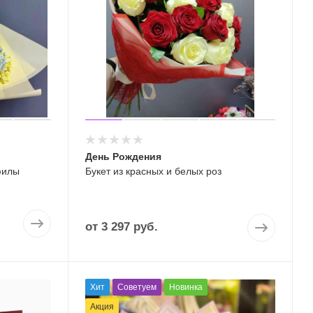
День Рождения
филы
Букет из красных и белых роз
от
3 297 руб.
Хит
Советуем
Новинка
Акция