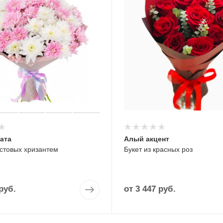
ата
Алый акцент
устовых хризантем
Букет из красных роз
руб.
от
3 447 руб.