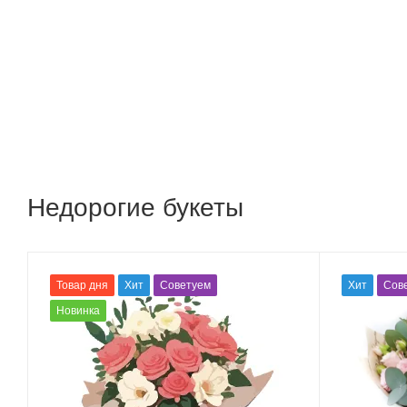
Недорогие букеты
Товар дня
Хит
Советуем
Хит
Сов
Новинка