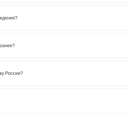
рждения?
аранее?
чку России?