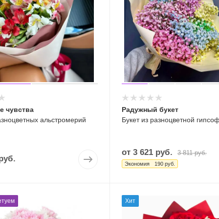
е чувства
Радужный букет
разноцветных альстромерий
Букет из разноцветной гипсо
от
3 621 руб.
3 811 руб.
руб.
Экономия
190 руб.
етуем
Хит