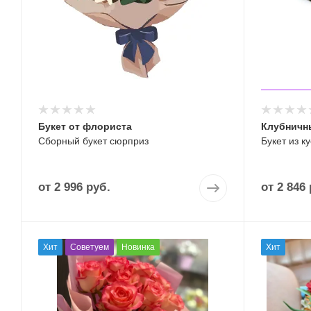
Букет от флориста
Клубничн
Сборный букет сюрприз
Букет из к
от
2 996 руб.
от
2 846 
Хит
Советуем
Новинка
Хит